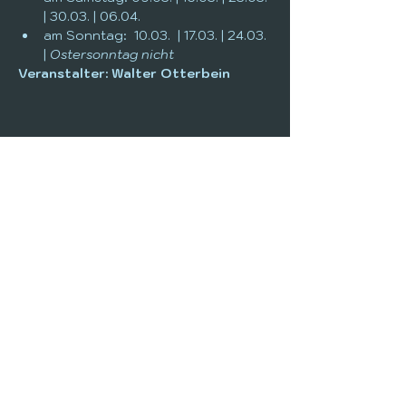
| 30.03. | 06.04. 
am Sonntag:  10.03.  | 17.03. | 24.03. 
| 
Ostersonntag nicht 
Veranstalter: Walter Otterbein
+49 6642 970-72
info@kulasch.de
KulturladenSchlitz
kulturladenschlitz