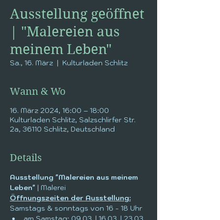
Ausstellung geöffnet
| "Malereien aus
meinem Leben"
Sa., 16. März
  |  
Kulturladen Schlitz
Wann & Wo
16. März 2024, 16:00 – 18:00
Kulturladen Schlitz, Salzschlirfer Str.
2a, 36110 Schlitz, Deutschland
Details
Ausstellung "Malereien aus meinem 
Leben"
 | Malerei
Öffnungszeiten der Ausstellung:
Samstags & sonntags von 16 - 18 Uhr
am Samstag: 09.03. | 16.03. | 23.03. 