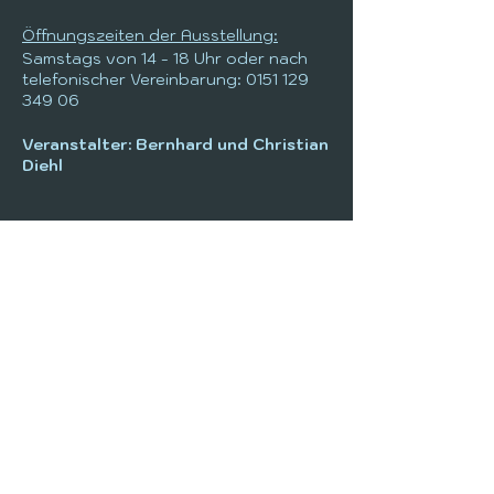
Öffnungszeiten der Ausstellung:
Samstags von 14 - 18 Uhr oder nach
telefonischer Vereinbarung: 0151 129
349 06
Veranstalter: Bernhard und Christian
Diehl
+49 6642 970-72
info@kulasch.de
KulturladenSchlitz