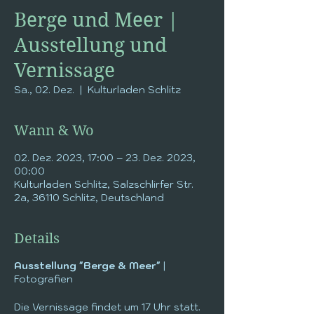
Berge und Meer |
Ausstellung und
Vernissage
Sa., 02. Dez.
  |  
Kulturladen Schlitz
Wann & Wo
02. Dez. 2023, 17:00 – 23. Dez. 2023,
00:00
Kulturladen Schlitz, Salzschlirfer Str.
2a, 36110 Schlitz, Deutschland
Details
Ausstellung "Berge & Meer"
|
Fotografien
Die Vernissage findet um 17 Uhr statt.