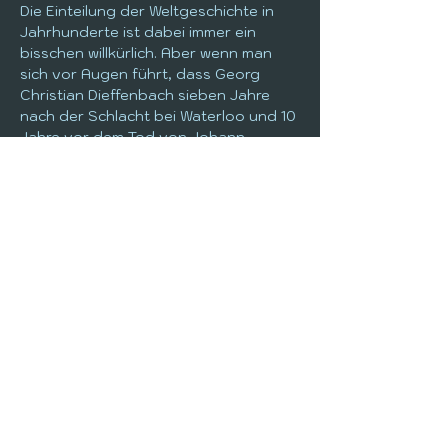
Die Einteilung der Weltgeschichte in 
Jahrhunderte ist dabei immer ein 
bisschen willkürlich. Aber wenn man 
sich vor Augen führt, dass Georg 
Christian Dieffenbach sieben Jahre 
nach der Schlacht bei Waterloo und 10 
Jahre vor dem Tod von Johann 
Wolfgang von Goethe geboren wurde, 
13 Jahre nach der Thronbesteigung 
Wilhelm II. und 13 Jahre vor dem 
Beginn des Ersten Weltkriegs starb, 
wird einem schnell klar, in welch 
aufregenden und rasanten Zeiten er 
sein literarisches Werk zu Papier 
brachte.
Wissenschaftlicher und 
technologischer Fortschritt, 
gescheiterte und geglückte 
Revolutionen, Reichsgründung, 
Dreikaiserjahr und vieles mehr hatten 
Einfluss auf Denken und Wirken von 