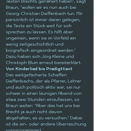
Texten Brechts genähert haben", sagt 
Braun, "wollen wir es nun auch bei 
Georg-Christian Dieffenbach tun. Mir 
persönlich ist immer daran gelegen, 
die Texte ein Stück weit für sich 
sprechen zu lassen. Es hilft aber 
ungemein, wenn sie im Vorfeld ein 
wenig zeitgeschichtlich und 
biografisch eingeordnet werden." 
Dazu haben sich Jörg Kleine und 
Christoph Blum erneut bereiterklärt.
Von Kinderlied bis Predigttext
Das weitgefächerte Schaffen 
Dieffenbachs, der als Pfarrer, Lehrer 
und auch politisch aktiv war, sei nur 
schwer in einen launigen Abend von 
etwa zwei Stunden einzufassen, so 
Braun weiter: "Aber das hat uns bei 
Brecht ja auch nicht davon 
abgehalten, es zu versuchen." Dabei 
ist die ein- oder andere Überraschung 
vorprogrammiert.