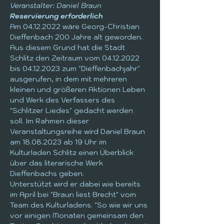
Veranstalter: Daniel Braun
Reservierung erforderlich
Am 04.12.2022 wäre Georg-Christian 
Dieffenbach 200 Jahre alt geworden. 
Aus diesem Grund hat die Stadt 
Schlitz den Zeitraum vom 04.12.2022 
bis 04.12.2023 zum "Dieffenbachjahr" 
ausgerufen, in dem mit mehreren 
kleinen und größeren Aktionen Leben 
und Werk des Verfassers des 
"Schlitzer Liedes" gedacht werden 
soll. Im Rahmen dieser 
Veranstaltungsreihe wird Daniel Braun 
am 18.08.2023 ab 19 Uhr im 
Kulturladen Schlitz einen Überblick 
über das literarische Werk 
Dieffenbachs geben.
Unterstützt wird er dabei wie bereits 
im April bei "Braun liest Brecht" vom 
Team des Kulturladens. "So wie wir uns 
vor einigen Monaten gemeinsam den 