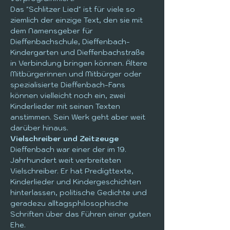
Das "Schlitzer Lied" ist für viele so 
ziemlich der einzige Text, den sie mit 
dem Namensgeber für 
Dieffenbachschule, Dieffenbach-
Kindergarten und Dieffenbachstraße 
in Verbindung bringen können. Ältere 
Mitbürgerinnen und Mitbürger oder 
spezialisierte Dieffenbach-Fans 
können vielleicht noch ein, zwei 
Kinderlieder mit seinen Texten 
anstimmen. Sein Werk geht aber weit 
darüber hinaus.
Vielschreiber und Zeitzeuge
Dieffenbach war einer der im 19. 
Jahrhundert weit verbreiteten 
Vielschreiber. Er hat Predigttexte, 
Kinderlieder und Kindergeschichten 
hinterlassen, politische Gedichte und 
geradezu alltagsphilosophische 
Schriften über das Führen einer guten 
Ehe.