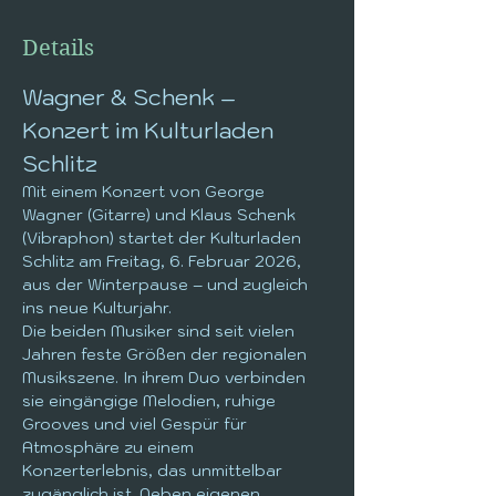
Details
Wagner & Schenk – 
Konzert im Kulturladen 
Schlitz
Mit einem Konzert von George 
Wagner (Gitarre) und Klaus Schenk 
(Vibraphon) startet der Kulturladen 
Schlitz am Freitag, 6. Februar 2026, 
aus der Winterpause – und zugleich 
ins neue Kulturjahr.
Die beiden Musiker sind seit vielen 
Jahren feste Größen der regionalen 
Musikszene. In ihrem Duo verbinden 
sie eingängige Melodien, ruhige 
Grooves und viel Gespür für 
Atmosphäre zu einem 
Konzerterlebnis, das unmittelbar 
zugänglich ist. Neben eigenen 