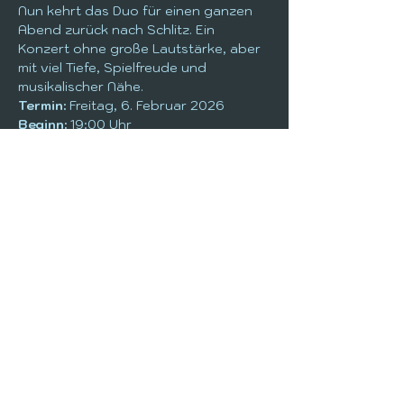
Nun kehrt das Duo für einen ganzen 
Abend zurück nach Schlitz. Ein 
Konzert ohne große Lautstärke, aber 
mit viel Tiefe, Spielfreude und 
musikalischer Nähe.
Termin:
 Freitag, 6. Februar 2026
Beginn:
 19:00 Uhr
Eintritt:
 frei – die Musiker spielen 
gegen Spende