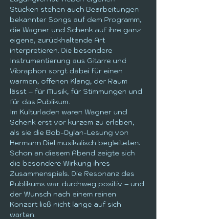
Stücken stehen auch Bearbeitungen 
bekannter Songs auf dem Programm, 
die Wagner und Schenk auf ihre ganz 
eigene, zurückhaltende Art 
interpretieren. Die besondere 
Instrumentierung aus Gitarre und 
Vibraphon sorgt dabei für einen 
warmen, offenen Klang, der Raum 
lässt – für Musik, für Stimmungen und 
für das Publikum.
Im Kulturladen waren Wagner und 
Schenk erst vor kurzem zu erleben, 
als sie die Bob-Dylan-Lesung von 
Hermann Diel musikalisch begleiteten. 
Schon an diesem Abend zeigte sich 
die besondere Wirkung ihres 
Zusammenspiels. Die Resonanz des 
Publikums war durchweg positiv – und 
der Wunsch nach einem reinen 
Konzert ließ nicht lange auf sich 
warten.