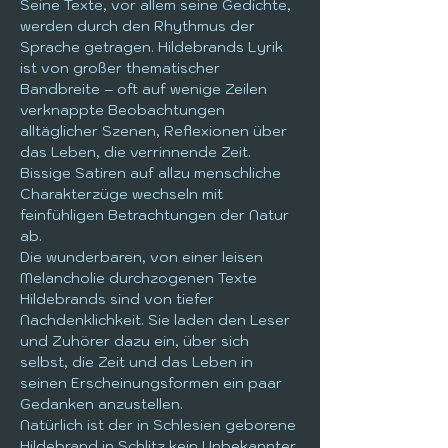
Seine Texte, vor allem seine Gedichte, 
werden durch den Rhythmus der 
Sprache getragen. Hildebrands Lyrik 
ist von großer thematischer 
Bandbreite – oft auf wenige Zeilen 
verknappte Beobachtungen 
alltäglicher Szenen, Reflexionen über 
das Leben, die verrinnende Zeit. 
Bissige Satiren auf allzu menschliche 
Charakterzüge wechseln mit 
feinfühligen Betrachtungen der Natur 
ab.
Die wunderbaren, von einer leisen 
Melancholie durchzogenen Texte 
Hildebrands sind von tiefer 
Nachdenklichkeit. Sie laden den Leser 
und Zuhörer dazu ein, über sich 
selbst, die Zeit und das Leben in 
seinen Erscheinungsformen ein paar 
Gedanken anzustellen.
Natürlich ist der in Schlesien geborene 
Hildebrand in Schlitz kein Unbekannter 