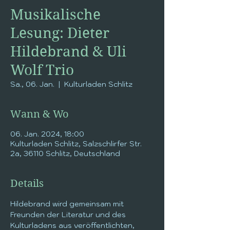
Musikalische
Lesung: Dieter
Hildebrand & Uli
Wolf Trio
Sa., 06. Jan.
  |  
Kulturladen Schlitz
Wann & Wo
06. Jan. 2024, 18:00
Kulturladen Schlitz, Salzschlirfer Str.
2a, 36110 Schlitz, Deutschland
Details
Hildebrand wird gemeinsam mit 
Freunden der Literatur und des 
Kulturladens aus veröffentlichten, 