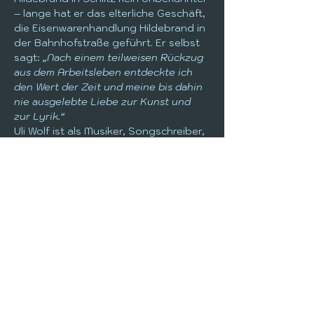
– lange hat er das elterliche Geschäft, 
die Eisenwarenhandlung Hildebrand in 
der Bahnhofstraße geführt. Er selbst 
sagt: 
„Nach einem teilweisen Rückzug 
aus dem Arbeitsleben entdeckte ich 
den Wert der Zeit und meine bis dahin 
nie ausgelebte Liebe zur Kunst und 
zur Lyrik.“
Uli Wolf ist als Musiker, Songschreiber, 
Texter und Plattenproduzent seit 
über zwanzig Jahren eine feste Größe 
in der Berliner Musikszene. Er wird im 
Anschluss an die Lesung mit seiner 
Band, dem 
Uli Wolf Trio
 ein Konzert im 
KuLaSch geben und damit einen 
besonderen Akzent an diesem Abend 
setzen.
Der Eintritt zur dieser Veranstaltung 
ist frei, um Spende wird gebeten. Eine 
Reservierung ist nicht notwendig.
Uns ist es eine große Freude, den 