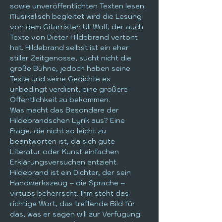
sowie unveröffentlichten Texten lesen. 
Musikalisch begleitet wird die Lesung 
von dem Gitarristen Uli Wolf, der auch 
Texte von Dieter Hildebrand vertont 
hat. Hildebrand selbst ist ein eher 
stiller Zeitgenosse, sucht nicht die 
große Bühne, jedoch haben seine 
Texte und seine Gedichte es 
unbedingt verdient, eine größere 
Öffentlichkeit zu bekommen.
Was macht das Besondere der 
Hildebrandschen Lyrik aus? Eine 
Frage, die nicht so leicht zu 
beantworten ist, da sich gute 
Literatur oder Kunst einfachen 
Erklärungsversuchen entzieht. 
Hildebrand ist ein Dichter, der sein 
Handwerkszeug – die Sprache – 
virtuos beherrscht. Ihm steht das 
richtige Wort, das treffende Bild für 
das, was er sagen will zur Verfügung. 