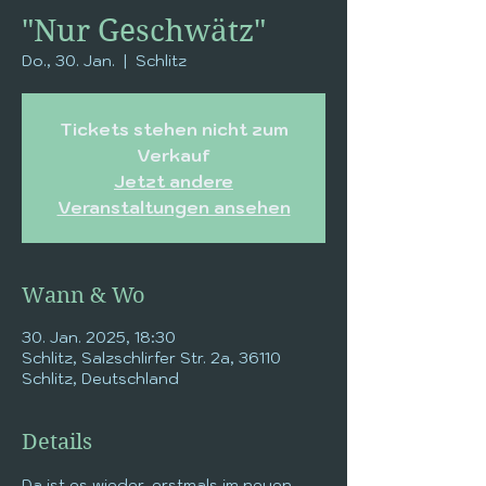
"Nur Geschwätz"
Do., 30. Jan.
  |  
Schlitz
Tickets stehen nicht zum
Verkauf
Jetzt andere
Veranstaltungen ansehen
Wann & Wo
30. Jan. 2025, 18:30
Schlitz, Salzschlirfer Str. 2a, 36110
Schlitz, Deutschland
Details
Da ist es wieder, erstmals im neuen 