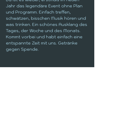
Jahr das legendäre Event ohne Plan 
und Programm. Einfach treffen, 
schwätzen, bisschen Musik hören und 
was trinken. Ein schönes Ausklang des 
Tages, der Woche und des Monats. 
Kommt vorbei und habt einfach eine 
entspannte Zeit mit uns. Getränke 
gegen Spende.
+49 6642 970-72
info@kulasch.de