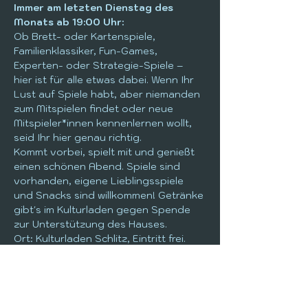
Immer am letzten Dienstag des 
Monats ab 19:00 Uhr:
Ob Brett- oder Kartenspiele, 
Familienklassiker, Fun-Games, 
Experten- oder Strategie-Spiele – 
hier ist für alle etwas dabei. Wenn Ihr 
Lust auf Spiele habt, aber niemanden 
zum Mitspielen findet oder neue 
Mitspieler*innen kennenlernen wollt, 
seid Ihr hier genau richtig.
Kommt vorbei, spielt mit und genießt 
einen schönen Abend. Spiele sind 
vorhanden, eigene Lieblingsspiele 
und Snacks sind willkommen! Getränke 
gibt's im Kulturladen gegen Spende 
zur Unterstützung des Hauses.
Ort: Kulturladen Schlitz, Eintritt frei. 
Spenden erwünscht.