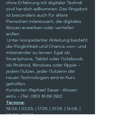
ohne Erfahrung mit digitaler Technik 
sind herzlich willkommen. Das Angebot 
ist besonders auch für ältere 
Menschen interessant, die digitales 
Wissen erwerben oder vertiefen 
wollen.
 Unter kompetenter Anleitung besteht 
die Möglichkeit und Chance von- und 
miteinander zu lernen. Egal ob 
Smartphone, Tablet oder Notebook, 
ob Android, Windows oder Apple – 
jedem Nutzer, jeder Nutzerin der 
neuen Technologien wird im Kurs 
geholfen.
Kursleiter: Raphael Sauer -Wissen 
aktiv - (Tel. 0163 19 69 392)
Termine:
19.04. | 03.05. | 17.05. | 31.05. | 14.06. | 
28.06. | 12.07.
Veranstalter: 
Seniorenbeirat Schlitz