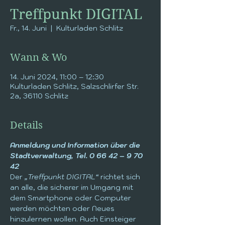
Treffpunkt DIGITAL
Fr., 14. Juni
  |  
Kulturladen Schlitz
Wann & Wo
14. Juni 2024, 11:00 – 12:30
Kulturladen Schlitz, Salzschlirfer Str.
2a, 36110 Schlitz
Details
Anmeldung und Information über die 
Stadtverwaltung, Tel. 0 66 42 – 9 70 
42
Der 
„Treffpunkt DIGITAL“
 richtet sich 
an alle, die sicherer im Umgang mit 
dem Smartphone oder Computer 
werden möchten oder Neues 
hinzulernen wollen. Auch Einsteiger 