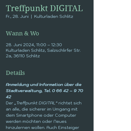
Treffpunkt DIGITAL
Fr., 28. Juni
  |  
Kulturladen Schlitz
Wann & Wo
28. Juni 2024, 11:00 – 12:30
Kulturladen Schlitz, Salzschlirfer Str.
2a, 36110 Schlitz
Details
Anmeldung und Information über die 
Stadtverwaltung, Tel. 0 66 42 – 9 70 
42
Der 
„Treffpunkt DIGITAL“
 richtet sich 
an alle, die sicherer im Umgang mit 
dem Smartphone oder Computer 
werden möchten oder Neues 
hinzulernen wollen. Auch Einsteiger 