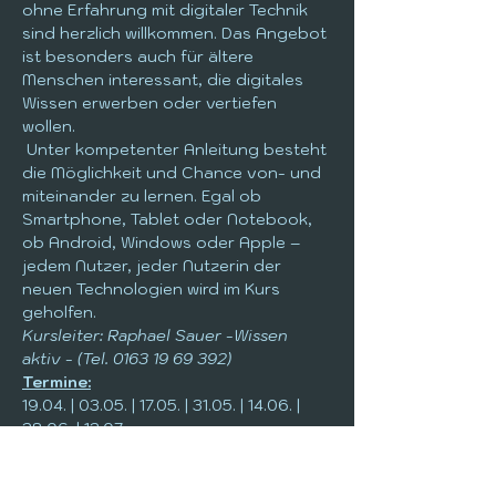
ohne Erfahrung mit digitaler Technik 
sind herzlich willkommen. Das Angebot 
ist besonders auch für ältere 
Menschen interessant, die digitales 
Wissen erwerben oder vertiefen 
wollen.
 Unter kompetenter Anleitung besteht 
die Möglichkeit und Chance von- und 
miteinander zu lernen. Egal ob 
Smartphone, Tablet oder Notebook, 
ob Android, Windows oder Apple – 
jedem Nutzer, jeder Nutzerin der 
neuen Technologien wird im Kurs 
geholfen.
Kursleiter: Raphael Sauer -Wissen 
aktiv - (Tel. 0163 19 69 392)
Termine:
19.04. | 03.05. | 17.05. | 31.05. | 14.06. | 
28.06. | 12.07.
Veranstalter: 
Seniorenbeirat Schlitz